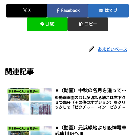
X
Facebook
はてブ
LINE
コピー
あまどいベース
関連記事
⚫︎（動画）中秋の名月を追って…
✌️『おーくん』お散歩日記〜どんな出会いがあるだろう〜
※動画画面のはしが切れる場合は右下点
３つ部分（その他のオプション）をクリ
ックして「ピクチャー イン ピクチャ
ー」でご覧ください。
⚫︎（動画）元浜緑地より阪神電車
✌️『おーくん』お散歩日記〜どんな出会いがあるだろう〜
武庫川駅へⅢ