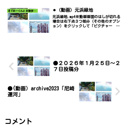
⚫︎（動画）元浜緑地
✌️『おーくん』お散歩日記〜どんな出会いがあるだろう〜
元浜緑地.mp4※動画画面のはしが切れる
場合は右下点３つ部分（その他のオプシ
ョン）をクリックして「ピクチャー イ
ン ピクチャー」でご覧ください。
●２０２６年１月２５日～２
７日投稿分
●(動画）archive2023「尼崎
運河」
コメント