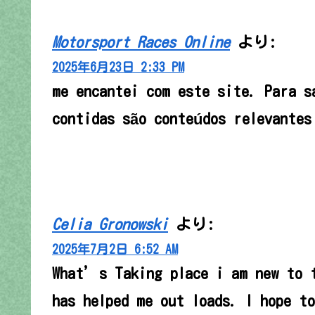
Motorsport Races Online
より:
2025年6月23日 2:33 PM
me encantei com este site. Para s
contidas são conteúdos relevantes
Celia Gronowski
より:
2025年7月2日 6:52 AM
What’s Taking place i am new to t
has helped me out loads. I hope t