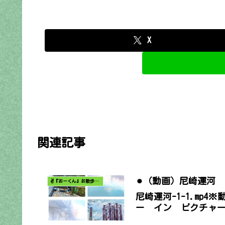
X
関連記事
⚫︎（動画）尼崎運河
✌️『おーくん』お散歩日記〜どんな出会いがあるだろう〜
尼崎運河-1-1.m
ー イン ピクチャ