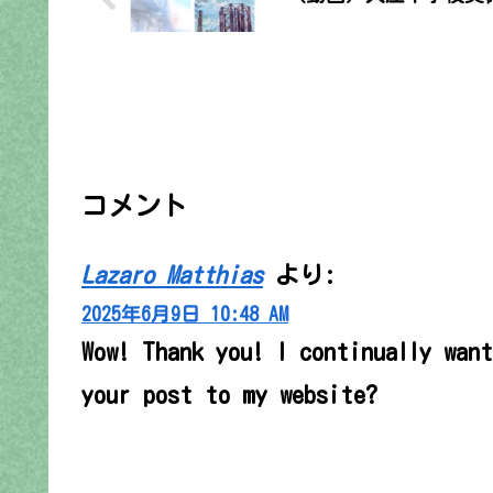
コメント
Lazaro Matthias
より:
2025年6月9日 10:48 AM
Wow! Thank you! I continually wan
your post to my website?