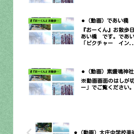
⚫︎（動画）であい橋
✌️『おーくん』お散歩日記〜どんな出会いがあるだろう〜
『おーくん』お散歩
あい橋 です。であい
「ピクチャー イン..
⚫︎（動画）素盞鳴神社
✌️『おーくん』お散歩日記〜どんな出会いがあるだろう〜
※動画画面のはしが
ー」でご覧ください
⚫︎（動画）大庄中学校