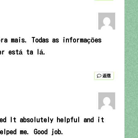
bra mais. Todas as informações
er está ta lá.
返信
ed It absolutely helpful and it
elped me. Good job.