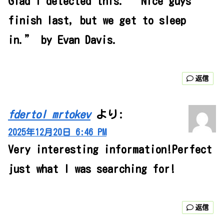
Glad I detected this. “Nice guys
finish last, but we get to sleep
in.” by Evan Davis.
返信
fdertol mrtokev
より:
2025年12月20日 6:46 PM
Very interesting information!Perfect
just what I was searching for!
返信