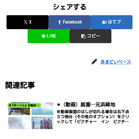
シェアする
X
Facebook
はてブ
LINE
コピー
あまどいベース
関連記事
⚫︎（動画）庭園…元浜緑地
✌️『おーくん』お散歩日記〜どんな出会いがあるだろう〜
※動画画面のはしが切れる場合は右下点
３つ部分（その他のオプション）をクリ
ックして「ピクチャー イン ピクチャ
ー」でご覧ください。