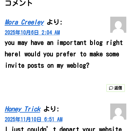
コメント
Mora Creeley
より:
2025年10月6日 2:04 AM
you may have an important blog right
here! would you prefer to make some
invite posts on my weblog?
返信
Honey Trick
より:
2025年11月10日 6:51 AM
I just couldn’t depart your website