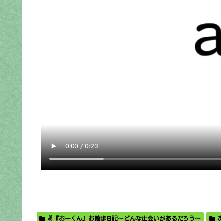
✌️『おーくん』お散歩日記〜どんな出会いがあるだろう〜