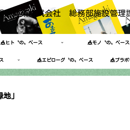
関西興業株式会社 総務部施設管理
🎪ヒト〝の〟ベース
🎪モノ〝の〟ベース
ス
🎪エピローグ〝の〟ベース
🎪プラ
浜緑地」