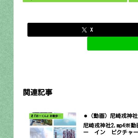
X
関連記事
⚫︎（動画）尼崎戎神社
✌️『おーくん』お散歩日記〜どんな出会いがあるだろう〜
尼崎戎神社2.mp4
ー イン ピクチャ