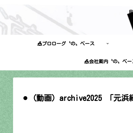
🎪プロローグ〝の〟ベース
🎪会社案内〝の〟ベー
⚫︎（動画）archive2025 「元