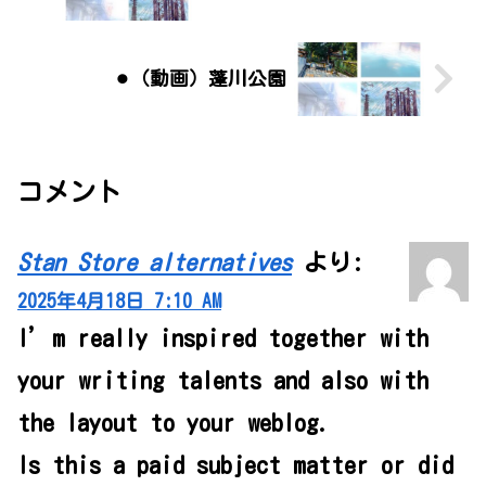
⚫︎（動画）蓬川公園
コメント
Stan Store alternatives
より:
2025年4月18日 7:10 AM
I’m really inspired together with
your writing talents and also with
the layout to your weblog.
Is this a paid subject matter or did