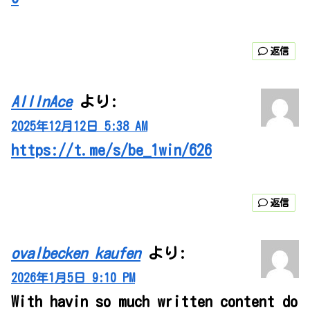
返信
AllInAce
より:
2025年12月12日 5:38 AM
https://t.me/s/be_1win/626
返信
ovalbecken kaufen
より:
2026年1月5日 9:10 PM
With havin so much written content do