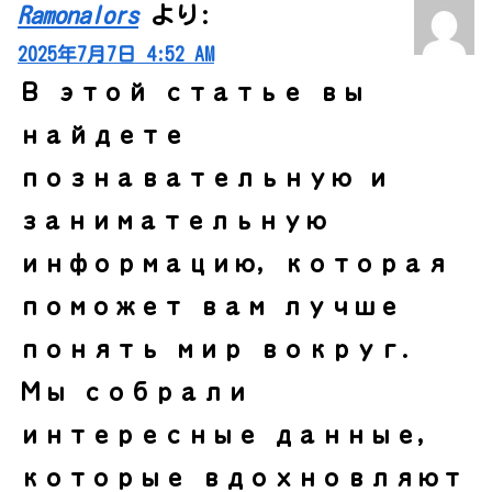
Ramonalors
より:
2025年7月7日 4:52 AM
В этой статье вы
найдете
познавательную и
занимательную
информацию, которая
поможет вам лучше
понять мир вокруг.
Мы собрали
интересные данные,
которые вдохновляют