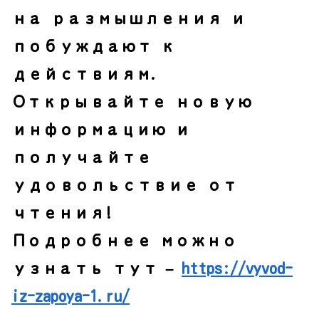
на размышления и
побуждают к
действиям.
Открывайте новую
информацию и
получайте
удовольствие от
чтения!
Подробнее можно
узнать тут –
https://vyvod-
iz-zapoya-1.ru/