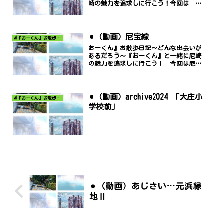
崎の魅力を追求しに行こう！今回は 楠
霊神社 です。※動画画面のはしが切れ
る場合は右下点３つ部分（その他のオプ
ション）をクリックして「ピクチャー
イン ピクチャー」でご覧...
⚫︎（動画）尼宝線
✌️『おーくん』お散歩日記〜どんな出会いがあるだろう〜
おーくん』お散歩日記〜どんな出会いが
あるだろう〜『おーくん』と一緒に尼崎
の魅力を追求しに行こう！ 今回は尼宝
線です。尼宝栓にスギ薬局
が・・・.mp4※動画画面のはしが切れる
場合は右下点３つ部分（その他のオプシ
ョン）をクリックして「ピクチャー...
⚫︎（動画）archive2024 「大庄小
✌️『おーくん』お散歩日記〜どんな出会いがあるだろう〜
学校前」
⚫︎（動画）あじさい…元浜緑
地Ⅱ