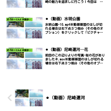
崎の魅力を追求しに行こう！今回は 元
浜緑地 です。元浜緑地-2.mp4※動画画
面のはしが切れる場合は右下点３つ部分
（その他のオプション）をクリックして
「ピクチャー イン...
⚫︎（動画）水明公園
✌️『おーくん』お散歩日記〜どんな出会いがあるだろう〜
水明公園-10.mp4※動画画面のはしが切
れる場合は右下点３つ部分（その他のオ
プション）をクリックして「ピクチャ
ー イン ピクチャー」でご覧くださ
い。
⚫︎（動画）尼崎運河…花
✌️『おーくん』お散歩日記〜どんな出会いがあるだろう〜
前回のこの辺りよりの写真-桜の花があり
ましたネ.mov※動画画面のはしが切れる
場合は右下点３つ部分（その他のオプシ
ョン）をクリックして「ピクチャー イ
ン ピクチャー」でご覧ください。
⚫︎（動画）尼崎運河