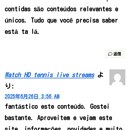
contidas são conteúdos relevantes e
únicos. Tudo que você precisa saber
está ta lá.
返信
Watch HD tennis live streams
よ
り:
2025年6月26日 3:56 AM
fantástico este conteúdo. Gostei
bastante. Aproveitem e vejam este
site. informações, novidades e muito