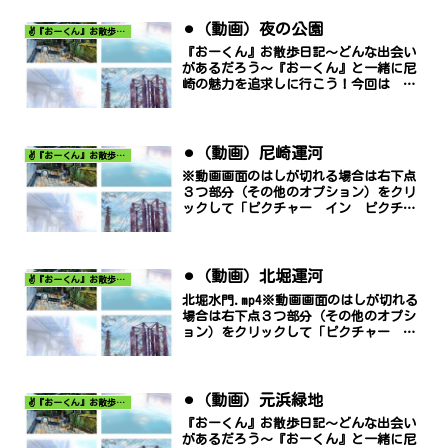
⚫︎（動画）夜の公園
✌️『おーくん』お散歩日記〜どんな出会いがあるだろう〜
『おーくん』お散歩日記〜どんな出会い
があるだろう〜『おーくん』と一緒に尼
崎の魅力を追求しに行こう！今回は 夜
の公園 です。夜の公園-2.mp4※動画画
面のはしが切れる場合は右下点３つ部分
（その他のオプション）をクリックして
「ピクチャー イン...
⚫︎（動画）尼崎運河
✌️『おーくん』お散歩日記〜どんな出会いがあるだろう〜
※動画画面のはしが切れる場合は右下点
３つ部分（その他のオプション）をクリ
ックして「ピクチャー イン ピクチャ
ー」でご覧ください。
⚫︎（動画）北堀運河
✌️『おーくん』お散歩日記〜どんな出会いがあるだろう〜
北堀水門.mp4※動画画面のはしが切れる
場合は右下点３つ部分（その他のオプシ
ョン）をクリックして「ピクチャー イ
ン ピクチャー」でご覧ください。
⚫︎（動画）元浜緑地
✌️『おーくん』お散歩日記〜どんな出会いがあるだろう〜
『おーくん』お散歩日記〜どんな出会い
があるだろう〜『おーくん』と一緒に尼