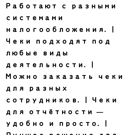
Работают с разными
системами
налогообложения. |
Чеки подходят под
любые виды
деятельности. |
Можно заказать чеки
для разных
сотрудников. | Чеки
для отчётности —
удобно и просто. |