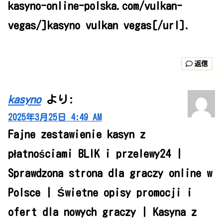
kasyno-online-polska.com/vulkan-
vegas/]kasyno vulkan vegas[/url].
返信
kasyno
より:
2025年3月25日 4:49 AM
Fajne zestawienie kasyn z
płatnościami BLIK i przelewy24 |
Sprawdzona strona dla graczy online w
Polsce | Świetne opisy promocji i
ofert dla nowych graczy | Kasyna z