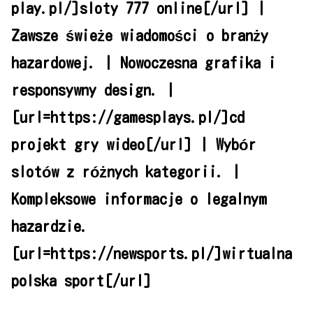
play.pl/]sloty 777 online[/url] |
Zawsze świeże wiadomości o branży
hazardowej. | Nowoczesna grafika i
responsywny design. |
[url=https://gamesplays.pl/]cd
projekt gry wideo[/url] | Wybór
slotów z różnych kategorii. |
Kompleksowe informacje o legalnym
hazardzie.
[url=https://newsports.pl/]wirtualna
polska sport[/url]