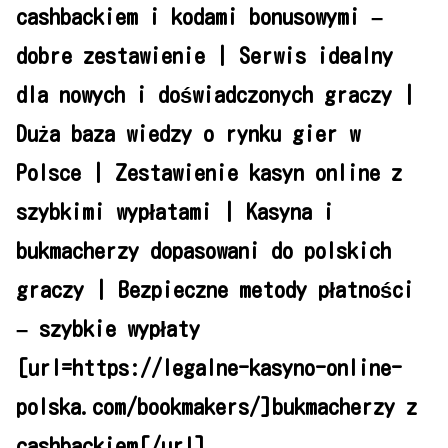
cashbackiem i kodami bonusowymi –
dobre zestawienie | Serwis idealny
dla nowych i doświadczonych graczy |
Duża baza wiedzy o rynku gier w
Polsce | Zestawienie kasyn online z
szybkimi wypłatami | Kasyna i
bukmacherzy dopasowani do polskich
graczy | Bezpieczne metody płatności
– szybkie wypłaty
[url=https://legalne-kasyno-online-
polska.com/bookmakers/]bukmacherzy z
cashbackiem[/url].