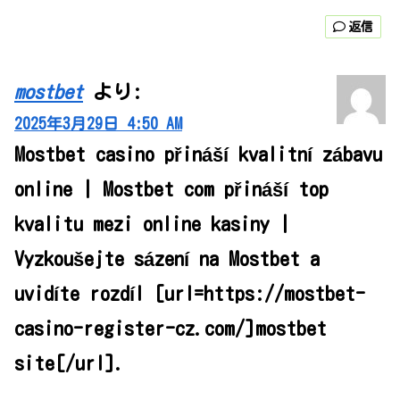
返信
mostbet
より:
2025年3月29日 4:50 AM
Mostbet casino přináší kvalitní zábavu
online | Mostbet com přináší top
kvalitu mezi online kasiny |
Vyzkoušejte sázení na Mostbet a
uvidíte rozdíl [url=https://mostbet-
casino-register-cz.com/]mostbet
site[/url].