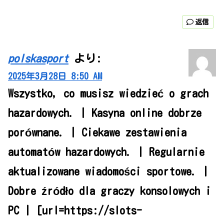
返信
polskasport
より:
2025年3月28日 8:50 AM
Wszystko, co musisz wiedzieć o grach
hazardowych. | Kasyna online dobrze
porównane. | Ciekawe zestawienia
automatów hazardowych. | Regularnie
aktualizowane wiadomości sportowe. |
Dobre źródło dla graczy konsolowych i
PC | [url=https://slots-