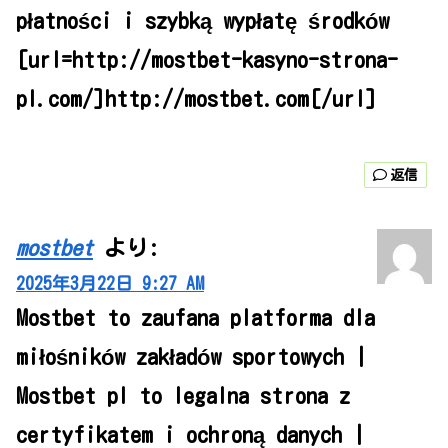
płatności i szybką wypłatę środków
[url=http://mostbet-kasyno-strona-
pl.com/]http://mostbet.com[/url]
返信
mostbet
より:
2025年3月22日 9:27 AM
Mostbet to zaufana platforma dla
miłośników zakładów sportowych |
Mostbet pl to legalna strona z
certyfikatem i ochroną danych |