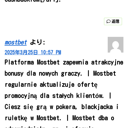
返信
mostbet
より:
2025年3月25日 10:57 PM
Platforma Mostbet zapewnia atrakcyjne
bonusy dla nowych graczy. | Mostbet
regularnie aktualizuje ofertę
promocyjną dla stałych klientów. |
Ciesz się grą w pokera, blackjacka i
ruletkę w Mostbet. | Mostbet dba o