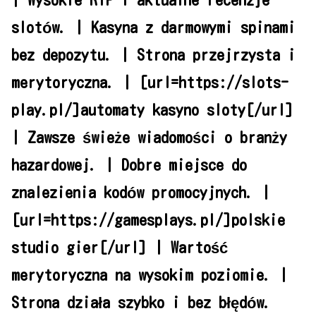
| Wysokie RTP i aktualne recenzje
slotów. | Kasyna z darmowymi spinami
bez depozytu. | Strona przejrzysta i
merytoryczna. | [url=https://slots-
play.pl/]automaty kasyno sloty[/url]
| Zawsze świeże wiadomości o branży
hazardowej. | Dobre miejsce do
znalezienia kodów promocyjnych. |
[url=https://gamesplays.pl/]polskie
studio gier[/url] | Wartość
merytoryczna na wysokim poziomie. |
Strona działa szybko i bez błędów.