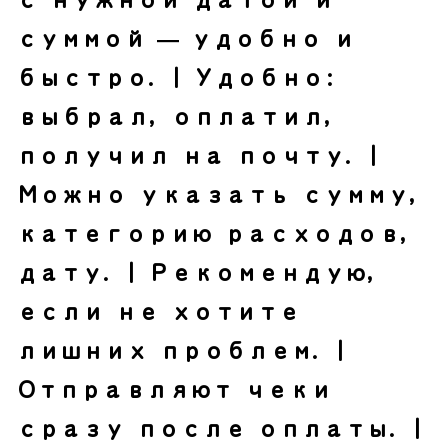
суммой — удобно и
быстро. | Удобно:
выбрал, оплатил,
получил на почту. |
Можно указать сумму,
категорию расходов,
дату. | Рекомендую,
если не хотите
лишних проблем. |
Отправляют чеки
сразу после оплаты. |