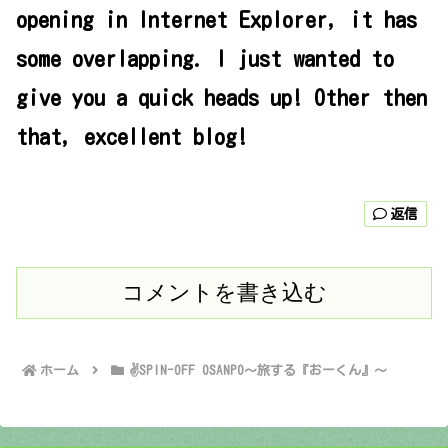
opening in Internet Explorer, it has
some overlapping. I just wanted to
give you a quick heads up! Other then
that, excellent blog!
返信
コメントを書き込む
ホーム
✌SPIN-OFF OSANPO～旅する『おーくん』～