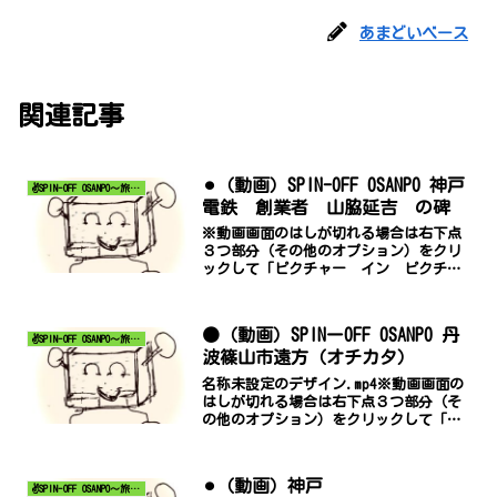
あまどいベース
関連記事
⚫︎（動画）SPIN-OFF OSANPO 神戸
✌SPIN-OFF OSANPO～旅する『おーくん』～
電鉄 創業者 山脇延吉 の碑
※動画画面のはしが切れる場合は右下点
３つ部分（その他のオプション）をクリ
ックして「ピクチャー イン ピクチャ
ー」でご覧ください。
●（動画）SPINーOFF OSANPO 丹
✌SPIN-OFF OSANPO～旅する『おーくん』～
波篠山市遠方（オチカタ）
名称未設定のデザイン.mp4※動画画面の
はしが切れる場合は右下点３つ部分（そ
の他のオプション）をクリックして「ピ
クチャー イン ピクチャー」でご覧く
ださい。
⚫︎（動画）神戸
✌SPIN-OFF OSANPO～旅する『おーくん』～