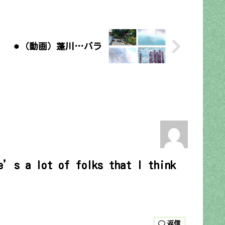
⚫︎（動画）蓬川…バラ
re’s a lot of folks that I think
返信