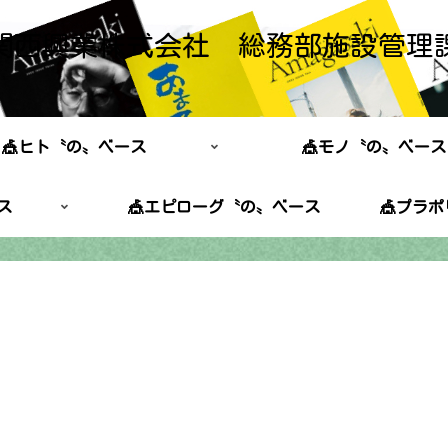
関西興業株式会社 総務部施設管理
🎪ヒト〝の〟ベース
🎪モノ〝の〟ベース
ス
🎪エピローグ〝の〟ベース
🎪プラ