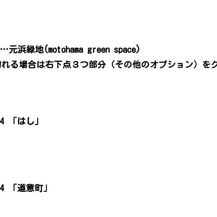
。
緑地(motohama green space)
切れる場合は右下点３つ部分（その他のオプション）を
。
024 「はし」
024 「道意町」