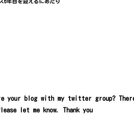
ス6年目を迎えるにあたり
re your blog with my twitter group? The
Please let me know. Thank you