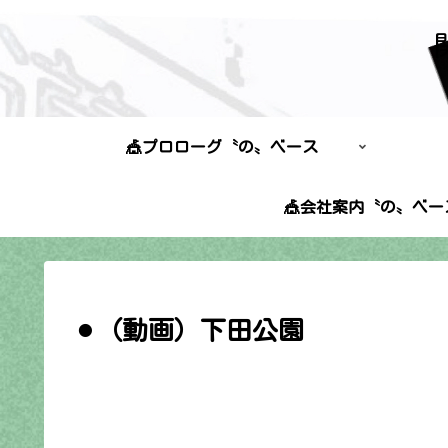
🎪プロローグ〝の〟ベース
🎪会社案内〝の〟ベー
⚫︎（動画）下田公園