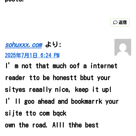
返信
sohuxxx.com
より:
2025年7月1日 6:24 PM
I’m not that much oof a internet
reader tto be honestt bbut your
sityes reaally nice, keep it up!
I’ll goo ahead and bookmarrk your
sijte tto com bqck
own the road. Alll thhe best