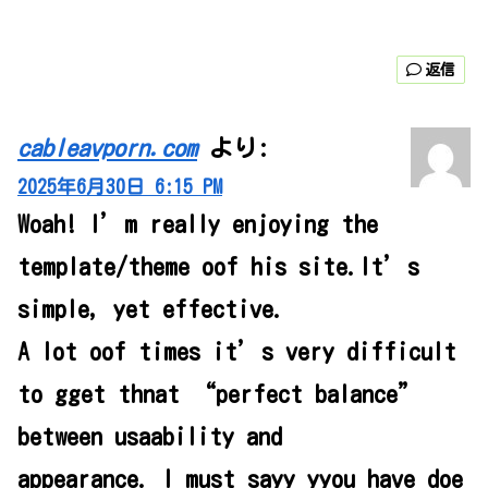
返信
cableavporn.com
より:
2025年6月30日 6:15 PM
Woah! I’m really enjoying the
template/theme oof his site.It’s
simple, yet effective.
A lot oof times it’s very difficult
to gget thnat “perfect balance”
between usaability and
appearance. I must sayy yyou have doe