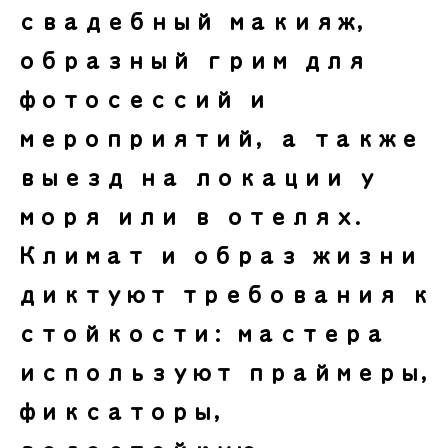
свадебный макияж,
образный грим для
фотосессий и
мероприятий, а также
выезд на локации у
моря или в отелях.
Климат и образ жизни
диктуют требования к
стойкости: мастера
используют праймеры,
фиксаторы,