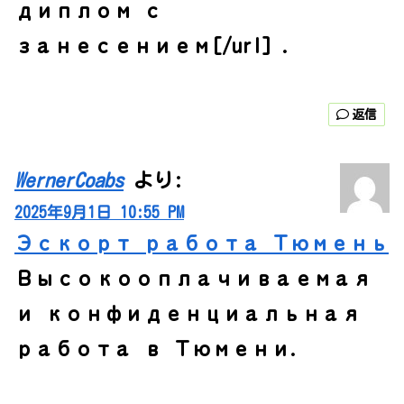
диплом с
занесением[/url] .
返信
WernerCoabs
より:
2025年9月1日 10:55 PM
Эскорт работа Тюмень
Высокооплачиваемая
и конфиденциальная
работа в Тюмени.