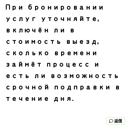
При бронировании
услуг уточняйте,
включён ли в
стоимость выезд,
сколько времени
займёт процесс и
есть ли возможность
срочной подправки в
течение дня.
返信