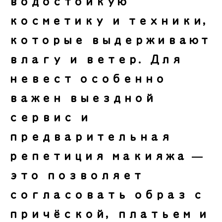
водостойкую
косметику и техники,
которые выдерживают
влагу и ветер. Для
невест особенно
важен выездной
сервис и
предварительная
репетиция макияжа —
это позволяет
согласовать образ с
причёской, платьем и