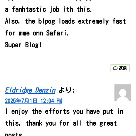
a fanhtastic job ith this.
Also, the blpog loads extremely fast
for mme onn Safari.
Super Blog!
返信
Eldridge Denzin
より:
2025年7月1日 12:04 PM
I enjoy the efforts you have put in
this, thank you for all the great
posts.