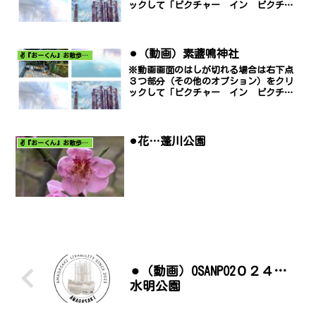
ックして「ピクチャー イン ピクチャ
ー」でご覧ください。
⚫︎（動画）素盞鳴神社
✌️『おーくん』お散歩日記〜どんな出会いがあるだろう〜
※動画画面のはしが切れる場合は右下点
３つ部分（その他のオプション）をクリ
ックして「ピクチャー イン ピクチャ
ー」でご覧ください。
⚫︎花…蓬川公園
✌️『おーくん』お散歩日記〜どんな出会いがあるだろう〜
⚫︎（動画）OSANPO2０２４…
水明公園