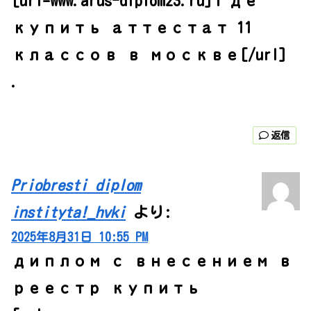
[url=www.arus-diplom23.ru]где
купить аттестат 11
классов в москве[/url]
.
返信
Priobresti diplom
instityta!_hvki
より:
2025年8月31日 10:55 PM
диплом с внесением в
реестр купить