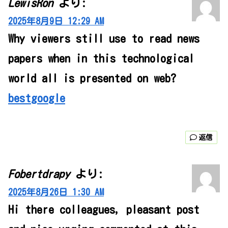
LewisRon
より:
2025年8月9日 12:29 AM
Why viewers still use to read news
papers when in this technological
world all is presented on web?
bestgoogle
返信
Fobertdrapy
より:
2025年8月26日 1:30 AM
Hi there colleagues, pleasant post