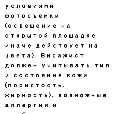
условиями
фотосъёмки
(освещение на
открытой площадке
иначе действует на
цвета). Висажист
должен учитывать тип
и состояние кожи
(пористость,
жирность), возможные
аллергии и