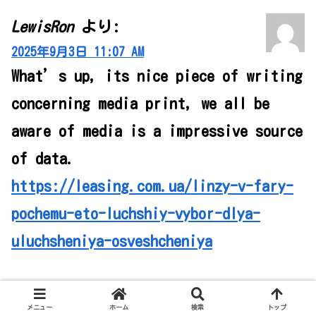
LewisRon
より:
2025年9月3日 11:07 AM
What’s up, its nice piece of writing
concerning media print, we all be
aware of media is a impressive source
of data.
https://leasing.com.ua/linzy-v-fary-
pochemu-eto-luchshiy-vybor-dlya-
uluchsheniya-osveshcheniya
返信
メニュー
ホーム
検索
トップ