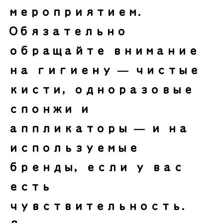
мероприятием.
Обязательно
обращайте внимание
на гигиену — чистые
кисти, одноразовые
спонжи и
аппликаторы — и на
используемые
бренды, если у вас
есть
чувствительность.