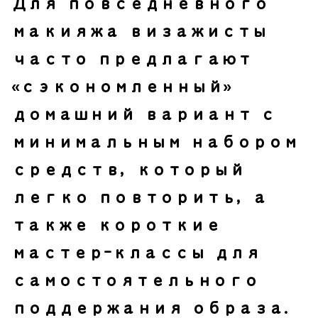
Для повседневного
макияжа визажисты
часто предлагают
«сэкономленный»
домашний вариант с
минимальным набором
средств, который
легко повторить, а
также короткие
мастер-классы для
самостоятельного
поддержания образа.