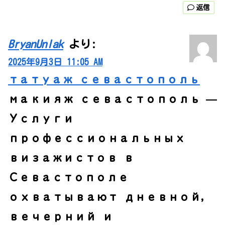
返信
BryanUnlak
より:
2025年9月3日 11:05 AM
татуаж севастополь
макияж севастополь —
Услуги
профессиональных
визажистов в
Севастополе
охватывают дневной,
вечерний и