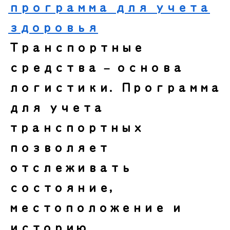
программа для учета
здоровья
Транспортные
средства – основа
логистики. Программа
для учета
транспортных
позволяет
отслеживать
состояние,
местоположение и
историю