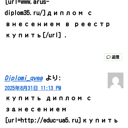
[url=www.arus-
diplom35.ru/]диплом с
внесением в реестр
купить[/url] .
返信
Diplomi_qvea
より:
2025年8月31日 11:13 PM
купить диплом с
занесением
[url=http://educ-ua5.ru]купить