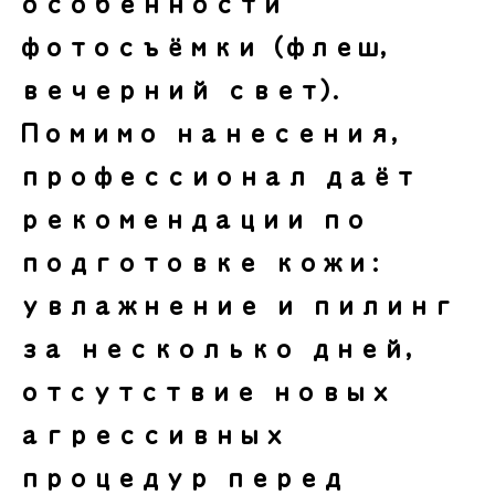
особенности
фотосъёмки (флеш,
вечерний свет).
Помимо нанесения,
профессионал даёт
рекомендации по
подготовке кожи:
увлажнение и пилинг
за несколько дней,
отсутствие новых
агрессивных
процедур перед