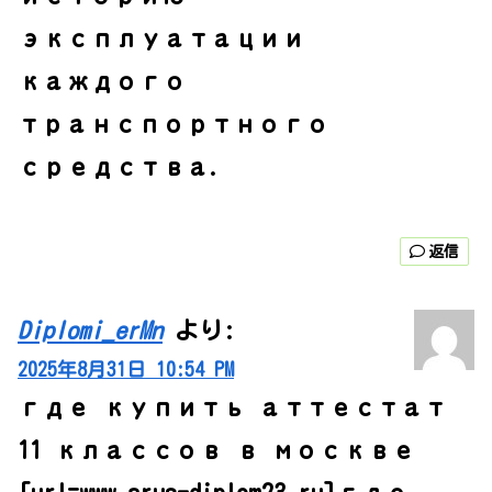
эксплуатации
каждого
транспортного
средства.
返信
Diplomi_erMn
より:
2025年8月31日 10:54 PM
где купить аттестат
11 классов в москве