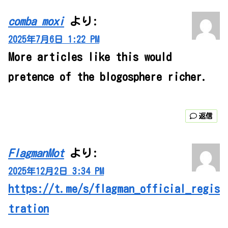
comba moxi
より:
2025年7月6日 1:22 PM
More articles like this would
pretence of the blogosphere richer.
返信
FlagmanMot
より:
2025年12月2日 3:34 PM
https://t.me/s/flagman_official_regis
tration