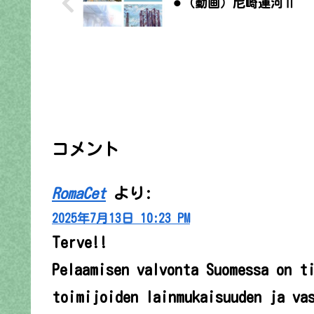
⚫︎（動画）尼崎運河Ⅱ
コメント
RomaCet
より:
2025年7月13日 10:23 PM
Terve!!
Pelaamisen valvonta Suomessa on t
toimijoiden lainmukaisuuden ja va