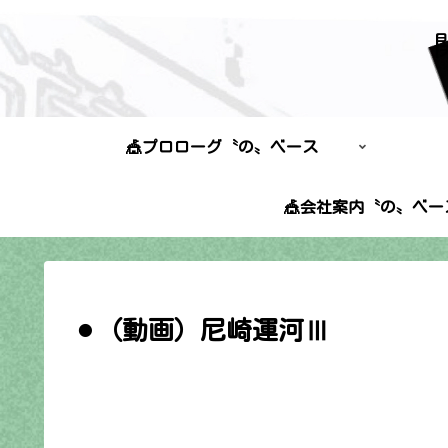
🎪プロローグ〝の〟ベース
🎪会社案内〝の〟ベー
⚫︎（動画）尼崎運河Ⅲ