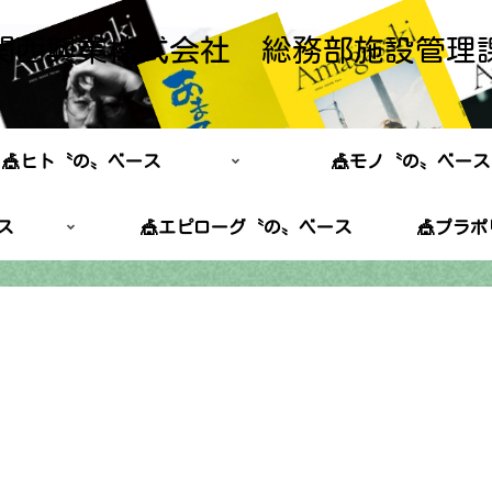
関西興業株式会社 総務部施設管理
🎪ヒト〝の〟ベース
🎪モノ〝の〟ベース
ス
🎪エピローグ〝の〟ベース
🎪プラ