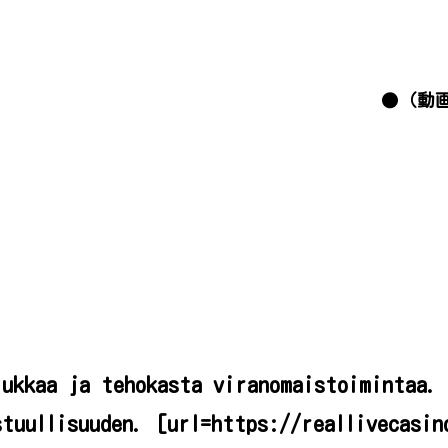
●（動
iukkaa ja tehokasta viranomaistoimintaa.
stuullisuuden. [url=https://reallivecasin