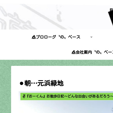
🎪プロローグ〝の〟ベース
🎪会社案内〝の〟ベー
⚫︎朝…元浜緑地
✌️『おーくん』お散歩日記〜どんな出会いがあるだろう