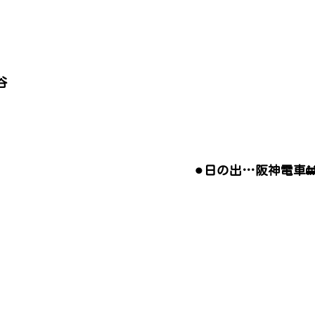
谷
⚫︎日の出…阪神電車