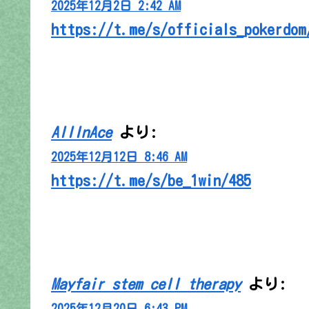
2025年12月2日 2:42 AM
https://t.me/s/officials_pokerdom
AllInAce
より:
2025年12月12日 8:46 AM
https://t.me/s/be_1win/485
Mayfair stem cell therapy
より:
2025年12月20日 6:43 PM