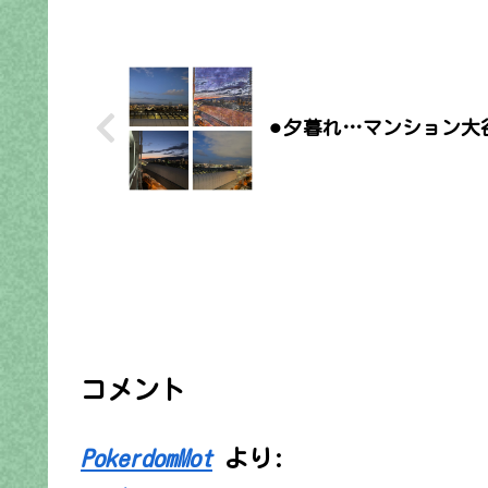
⚫︎夕暮れ…マンション大
コメント
PokerdomMot
より: