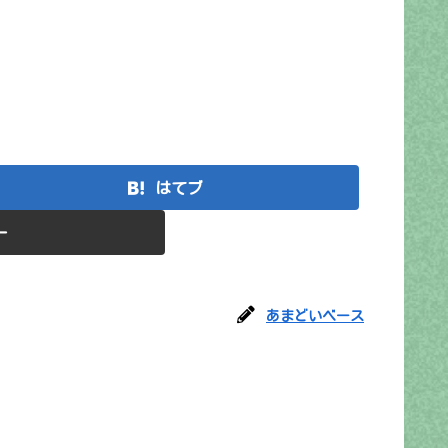
はてブ
ー
あまどいベース