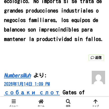
ecologico. No importa si se trata de
grandes producciones industriales o
negocios familiares, los equipos de
balanceo son imprescindibles para
mantener la productividad sin fallos.
返信
NumbersMuh
より:
2026年1月14日 1:09 PM
собаки слот
Gates of
Olympus —
メニュー
ホーム
検索
トップ