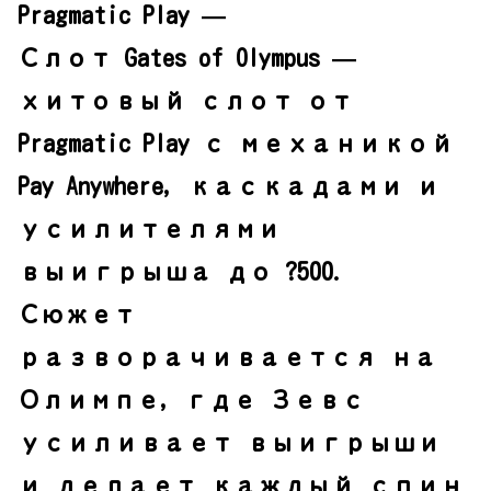
Pragmatic Play —
Слот Gates of Olympus —
хитовый слот от
Pragmatic Play с механикой
Pay Anywhere, каскадами и
усилителями
выигрыша до ?500.
Сюжет
разворачивается на
Олимпе, где Зевс
усиливает выигрыши
и делает каждый спин