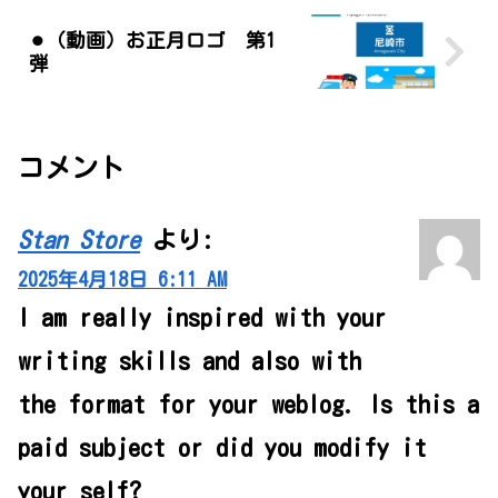
⚫︎（動画）お正月ロゴ 第1
弾
コメント
Stan Store
より:
2025年4月18日 6:11 AM
I am really inspired with your
writing skills and also with
the format for your weblog. Is this a
paid subject or did you modify it
your self?