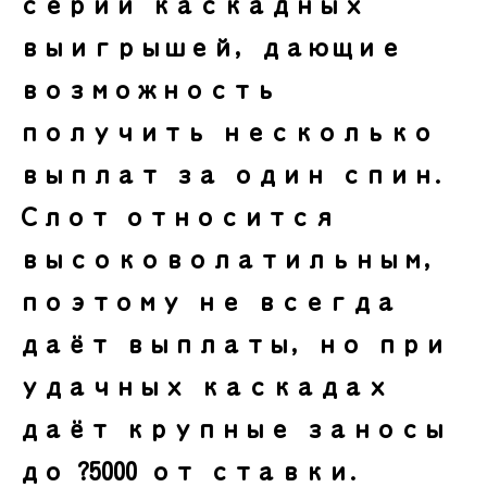
серии каскадных
выигрышей, дающие
возможность
получить несколько
выплат за один спин.
Слот относится
высоковолатильным,
поэтому не всегда
даёт выплаты, но при
удачных каскадах
даёт крупные заносы
до ?5000 от ставки.