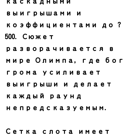
каскадными
выигрышами и
коэффициентами до ?
500. Сюжет
разворачивается в
мире Олимпа, где бог
грома усиливает
выигрыши и делает
каждый раунд
непредсказуемым.
Сетка слота имеет