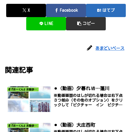
X
Facebook
はてブ
LINE
コピー
あまどいベース
関連記事
⚫︎（動画）夕暮れⅦ…蓬川
✌️『おーくん』お散歩日記〜どんな出会いがあるだろう〜
※動画画面のはしが切れる場合は右下点
３つ部分（その他のオプション）をクリ
ックして「ピクチャー イン ピクチャ
ー」でご覧ください。
⚫︎（動画）大庄西町
✌️『おーくん』お散歩日記〜どんな出会いがあるだろう〜
※動画画面のはしが切れる場合は右下点