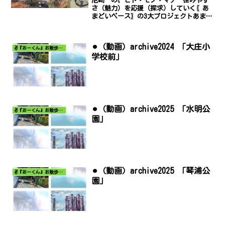
尼崎〝の〟ヒト・モノ・マチ 住みやす
さ（魅力）を応援（探求）していく〖あ
まどいベース〗の3大プロジェクトあまが
さき住みやすさ（若者応援プロジェク
ト）since2023マンション住みやすさ
（物件応援プロジェクト）since2026お
⚫︎（動画）archive2024 「大庄小
おしょう住...
✌️『おーくん』お散歩日記〜どんな出会いがあるだろう〜
学校前」
⚫︎（動画）archive2025 「水明公
✌️『おーくん』お散歩日記〜どんな出会いがあるだろう〜
園」
⚫︎（動画）archive2025 「琴浦公
✌️『おーくん』お散歩日記〜どんな出会いがあるだろう〜
園」