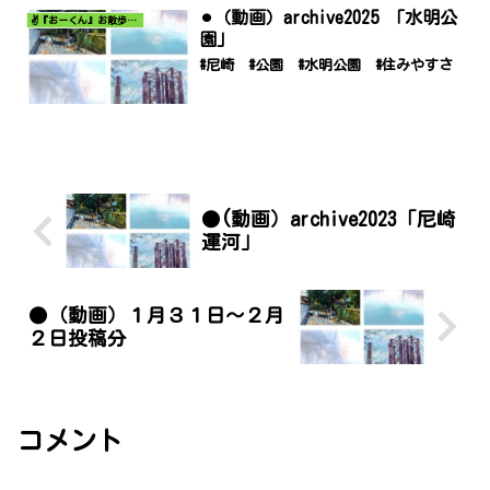
⚫︎（動画）archive2025 「水明公
✌️『おーくん』お散歩日記〜どんな出会いがあるだろう〜
園」
#尼崎 #公園 #水明公園 #住みやすさ
●(動画）archive2023「尼崎
運河」
●（動画）１月３１日～２月
２日投稿分
コメント