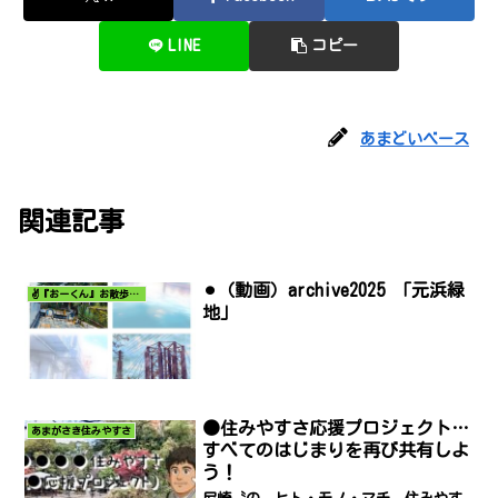
LINE
コピー
あまどいベース
関連記事
⚫︎（動画）archive2025 「元浜緑
✌️『おーくん』お散歩日記〜どんな出会いがあるだろう〜
地」
●住みやすさ応援プロジェクト…
あまがさき住みやすさ
すべてのはじまりを再び共有しよ
う！