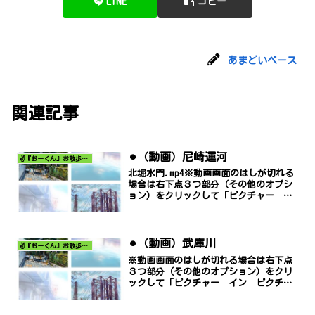
LINE
コピー
あまどいベース
関連記事
⚫︎（動画）尼崎運河
✌️『おーくん』お散歩日記〜どんな出会いがあるだろう〜
北堀水門.mp4※動画画面のはしが切れる
場合は右下点３つ部分（その他のオプシ
ョン）をクリックして「ピクチャー イ
ン ピクチャー」でご覧ください。
⚫︎（動画）武庫川
✌️『おーくん』お散歩日記〜どんな出会いがあるだろう〜
※動画画面のはしが切れる場合は右下点
３つ部分（その他のオプション）をクリ
ックして「ピクチャー イン ピクチャ
ー」でご覧ください。