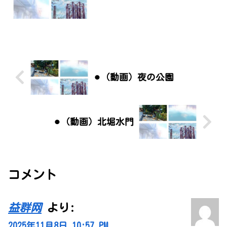
⚫︎（動画）夜の公園
⚫︎（動画）北堀水門
コメント
益群网
より:
2025年11月8日 10:57 PM