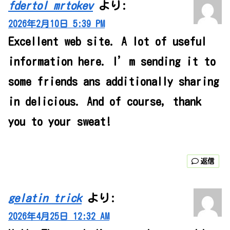
fdertol mrtokev
より:
2026年2月10日 5:39 PM
Excellent web site. A lot of useful
information here. I’m sending it to
some friends ans additionally sharing
in delicious. And of course, thank
you to your sweat!
返信
gelatin trick
より:
2026年4月25日 12:32 AM