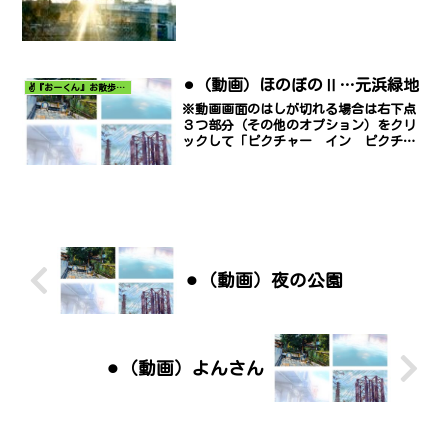
⚫︎（動画）ほのぼのⅡ…元浜緑地
✌️『おーくん』お散歩日記〜どんな出会いがあるだろう〜
※動画画面のはしが切れる場合は右下点
３つ部分（その他のオプション）をクリ
ックして「ピクチャー イン ピクチャ
ー」でご覧ください。
⚫︎（動画）夜の公園
⚫︎（動画）よんさん