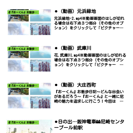
⚫︎（動画）元浜緑地
✌️『おーくん』お散歩日記〜どんな出会いがあるだろう〜
元浜緑地-2.mp4※動画画面のはしが切れ
る場合は右下点３つ部分（その他のオプ
ション）をクリックして「ピクチャー
イン ピクチャー」でご覧ください。
⚫︎（動画）武庫川
✌️『おーくん』お散歩日記〜どんな出会いがあるだろう〜
花.武庫川.mp4※動画画面のはしが切れる
場合は右下点３つ部分（その他のオプシ
ョン）をクリックして「ピクチャー イ
ン ピクチャー」でご覧ください。
⚫︎（動画）大庄西町
✌️『おーくん』お散歩日記〜どんな出会いがあるだろう〜
『おーくん』お散歩日記〜どんな出会い
があるだろう〜『おーくん』と一緒に尼
崎の魅力を追求しに行こう！今回は 大
庄西町 です。大庄西町.mp4※動画画面
のはしが切れる場合は右下点３つ部分
（その他のオプション）をクリックして
「ピクチャー イン ピ...
⚫︎日の出…阪神電車🚋尼崎センタ
✌️『おーくん』お散歩日記〜どんな出会いがあるだろう〜
ープール前駅