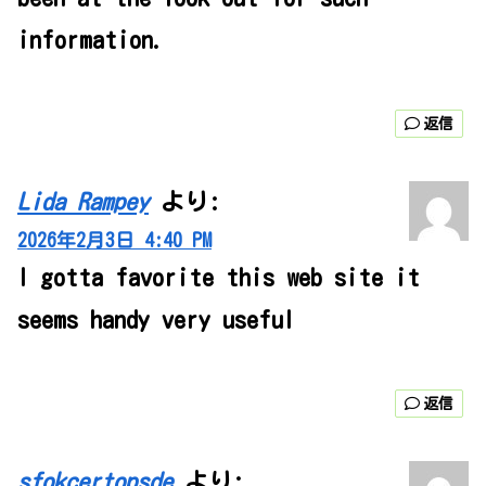
information.
返信
Lida Rampey
より:
2026年2月3日 4:40 PM
I gotta favorite this web site it
seems handy very useful
返信
sfokcertopsde
より: