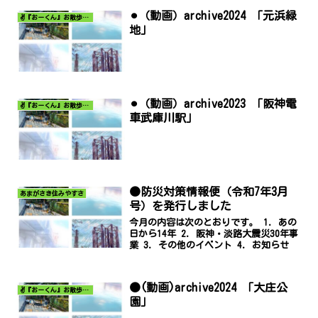
⚫︎（動画）archive2024 「元浜緑
✌️『おーくん』お散歩日記〜どんな出会いがあるだろう〜
地」
⚫︎（動画）archive2023 「阪神電
✌️『おーくん』お散歩日記〜どんな出会いがあるだろう〜
車武庫川駅」
●防災対策情報便（令和7年3月
あまがさき住みやすさ
号）を発行しました
今月の内容は次のとおりです。 1. あの
日から14年 2. 阪神・淡路大震災30年事
業 3. その他のイベント 4. お知らせ
●(動画)archive2024 「大庄公
✌️『おーくん』お散歩日記〜どんな出会いがあるだろう〜
園」