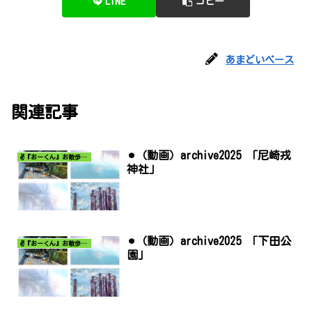
LINE
コピー
あまどいベース
関連記事
⚫︎（動画）archive2025 「尼崎戎
✌️『おーくん』お散歩日記〜どんな出会いがあるだろう〜
神社」
⚫︎（動画）archive2025 「下田公
✌️『おーくん』お散歩日記〜どんな出会いがあるだろう〜
園」