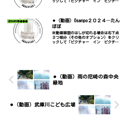
ックして「ピクチャー イン ピクチャ
ー」でご覧ください。
⚫︎（動画）Osanpo２０２４…たん
✌️OSANPO風●●●
ぽぽ
※動画画面のはしが切れる場合は右下点
３つ部分（その他のオプション）をクリ
ックして「ピクチャー イン ピクチャ
ー」でご覧ください。
⚫︎（動画）雨の尼崎の森中央
緑地
⚫︎（動画）武庫川こども広場