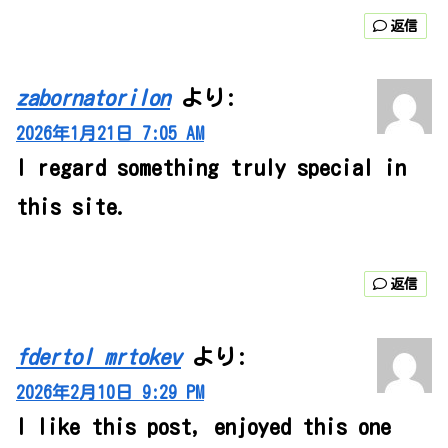
返信
zabornatorilon
より:
2026年1月21日 7:05 AM
I regard something truly special in
this site.
返信
fdertol mrtokev
より:
2026年2月10日 9:29 PM
I like this post, enjoyed this one