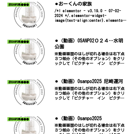
⚫︎おーくんの家族
✌️OSANPO風●●●
/*! elementor - v3.19.0 - 07-02-
2024 */.elementor-widget-
image{text-align:center}.elementor-
widget-image a{display:inlin...
⚫︎（動画）OSANPO2０２４…水明
✌️OSANPO風●●●
公園
※動画画面のはしが切れる場合は右下点
３つ部分（その他のオプション）をクリ
ックして「ピクチャー イン ピクチャ
ー」でご覧ください。
⚫︎（動画）Osanpo2025 尼崎運河
✌️OSANPO風●●●
※動画画面のはしが切れる場合は右下点
３つ部分（その他のオプション）をクリ
ックして「ピクチャー イン ピクチャ
ー」でご覧ください。
⚫︎（動画）Osanpo2025
✌️OSANPO風●●●
※動画画面のはしが切れる場合は右下点
３つ部分（その他のオプション）をクリ