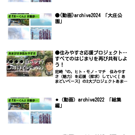
●(動画)archive2024 「大庄公
✌️『おーくん』お散歩日記〜どんな出会いがあるだろう〜
園」
●住みやすさ応援プロジェクト…
あまがさき住みやすさ
すべてのはじまりを再び共有しよ
う！
尼崎〝の〟ヒト・モノ・マチ 住みやす
さ（魅力）を応援（探求）していく〖あ
まどいベース〗の3大プロジェクトあまが
さき住みやすさ（若者応援プロジェク
ト）since2023マンション住みやすさ
（物件応援プロジェクト）since2026お
⚫︎（動画）archive2022 「総集
おしょう住...
✌️『おーくん』お散歩日記〜どんな出会いがあるだろう〜
編」