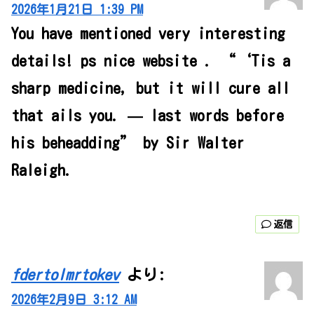
2026年1月21日 1:39 PM
You have mentioned very interesting
details! ps nice website . “‘Tis a
sharp medicine, but it will cure all
that ails you. — last words before
his beheadding” by Sir Walter
Raleigh.
返信
fdertolmrtokev
より:
2026年2月9日 3:12 AM