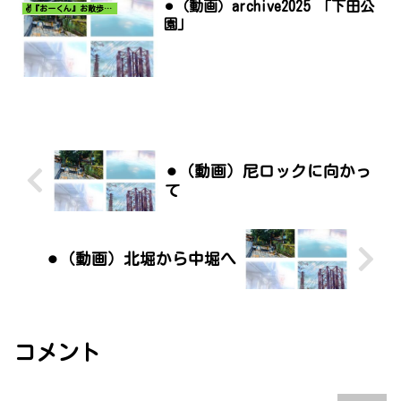
⚫︎（動画）archive2025 「下田公
✌️『おーくん』お散歩日記〜どんな出会いがあるだろう〜
園」
⚫︎（動画）尼ロックに向かっ
て
⚫︎（動画）北堀から中堀へ
コメント