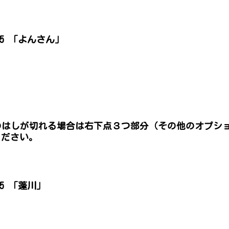
025 「よんさん」
面のはしが切れる場合は右下点３つ部分（その他のオプ
ください。
025 「蓬川」