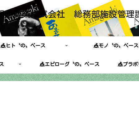
関西興業株式会社 総務部施設管理
🎪ヒト〝の〟ベース
🎪モノ〝の〟ベース
ス
🎪エピローグ〝の〟ベース
🎪プラ