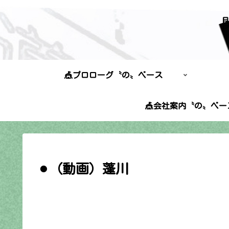
🎪プロローグ〝の〟ベース
🎪会社案内〝の〟ベー
⚫︎（動画）蓬川