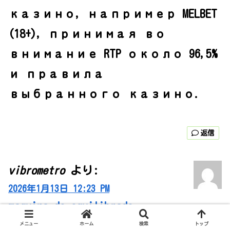
казино, например MELBET
(18+), принимая во
внимание RTP около 96,5%
и правила
выбранного казино.
返信
vibrometro
より:
2026年1月13日 12:23 PM
maquina de equilibrado
メニュー
ホーム
検索
トップ