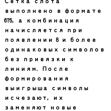
Сетка слота
выполнено в формате
6?5, а комбинация
начисляется при
появлении 8 и более
одинаковых символов
без привязки к
линиям. После
формирования
выигрыша символы
исчезают, их
заменяют новые