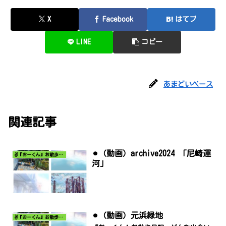
X
Facebook
はてブ
LINE
コピー
あまどいベース
関連記事
⚫︎（動画）archive2024 「尼崎運
✌️『おーくん』お散歩日記〜どんな出会いがあるだろう〜
河」
⚫︎（動画）元浜緑地
✌️『おーくん』お散歩日記〜どんな出会いがあるだろう〜