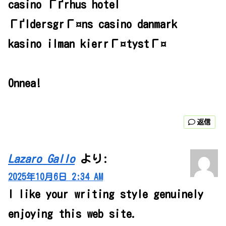
casino ГҐrhus hotel
ГҐldersgrГ¤ns casino danmark
kasino ilman kierrГ¤tystГ¤
Onnea!
返信
Lazaro Gallo
より:
2025年10月6日 2:34 AM
I like your writing style genuinely
enjoying this web site.