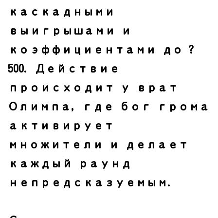
каскадными
выигрышами и
коэффициентами до ?
500. Действие
происходит у врат
Олимпа, где бог грома
активирует
множители и делает
каждый раунд
непредсказуемым.