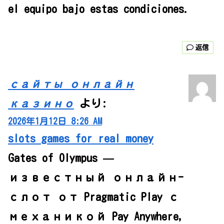
el equipo bajo estas condiciones.
返信
сайты онлайн
казино
より:
2026年1月12日 8:26 AM
slots games for real money
Gates of Olympus —
известный онлайн-
слот от Pragmatic Play с
механикой Pay Anywhere,