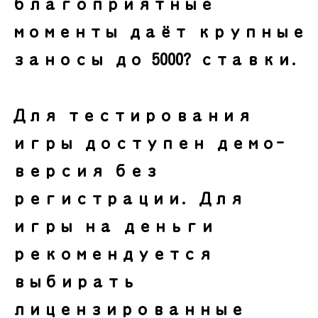
благоприятные
моменты даёт крупные
заносы до 5000? ставки.
Для тестирования
игры доступен демо-
версия без
регистрации. Для
игры на деньги
рекомендуется
выбирать
лицензированные