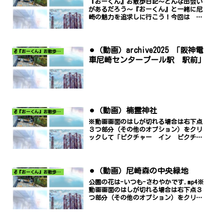
『おーくん』お散歩日記〜どんな出会い
があるだろう〜『おーくん』と一緒に尼
崎の魅力を追求しに行こう！今回は 元
浜緑地 です。元浜緑地-2-1.mp4※動画
画面のはしが切れる場合は右下点３つ部
分（その他のオプション）をクリックし
て「ピクチャー ...
⚫︎（動画）archive2025 「阪神電
✌️『おーくん』お散歩日記〜どんな出会いがあるだろう〜
車尼崎センタープール駅 駅前」
⚫︎（動画）楠霊神社
✌️『おーくん』お散歩日記〜どんな出会いがあるだろう〜
※動画画面のはしが切れる場合は右下点
３つ部分（その他のオプション）をクリ
ックして「ピクチャー イン ピクチャ
ー」でご覧ください。
⚫︎（動画）尼崎森の中央緑地
✌️『おーくん』お散歩日記〜どんな出会いがあるだろう〜
公園の花は-いつも-さわやかです.mp4※
動画画面のはしが切れる場合は右下点３
つ部分（その他のオプション）をクリッ
クして「ピクチャー イン ピクチャ
ー」でご覧ください