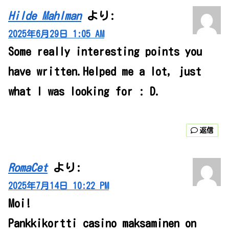
Hilde Mahlman
より:
2025年6月29日 1:05 AM
Some really interesting points you
have written.Helped me a lot, just
what I was looking for : D.
返信
RomaCet
より:
2025年7月14日 10:22 PM
Moi!
Pankkikortti casino maksaminen on