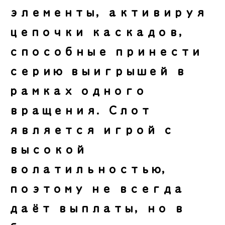
элементы, активируя
цепочки каскадов,
способные принести
серию выигрышей в
рамках одного
вращения. Слот
является игрой с
высокой
волатильностью,
поэтому не всегда
даёт выплаты, но в