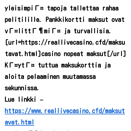
yleisimpiГ¤ tapoja tallettaa rahaa
pelitilille. Pankkikortti maksut ovat
vГ¤littГ¶miГ¤ ja turvallisia.
[url=https://reallivecasino.cfd/maksu
tavat.html]casino nopeat maksut[/url]
KГ¤ytГ¤ tuttua maksukorttia ja
aloita pelaaminen muutamassa
sekunnissa.
Lue linkki –
https://www.reallivecasino.cfd/maksut
avat.html