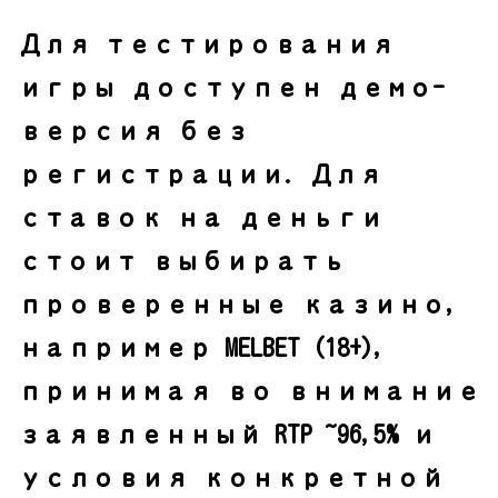
Для тестирования
игры доступен демо-
версия без
регистрации. Для
ставок на деньги
стоит выбирать
проверенные казино,
например MELBET (18+),
принимая во внимание
заявленный RTP ~96,5% и
условия конкретной