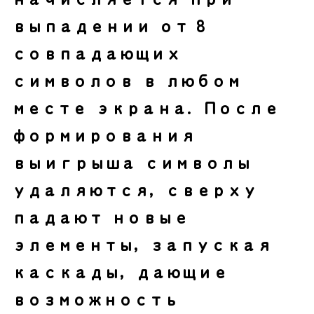
выпадении от 8
совпадающих
символов в любом
месте экрана. После
формирования
выигрыша символы
удаляются, сверху
падают новые
элементы, запуская
каскады, дающие
возможность