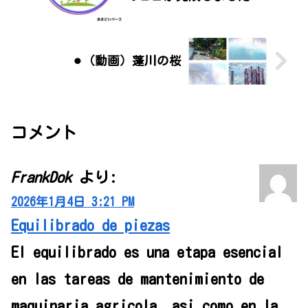
⚫︎（動画）蓬川の桜
コメント
FrankDok
より:
2026年1月4日 3:21 PM
Equilibrado de piezas
El equilibrado es una etapa esencial
en las tareas de mantenimiento de
maquinaria agricola, asi como en la