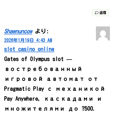
返信
Shawnuncow
より:
2026年1月19日 4:43 AM
slot casino online
Gates of Olympus slot —
востребованный
игровой автомат от
Pragmatic Play с механикой
Pay Anywhere, каскадами и
множителями до ?500.