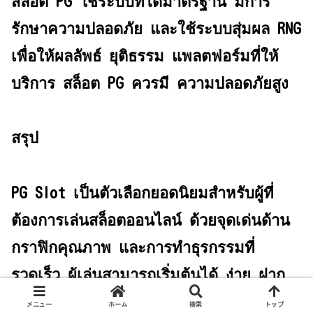
สล็อต PG ใช้ระบบที่ได้มาตรฐาน มีการ
รักษาความปลอดภัย และใช้ระบบสุ่มผล RNG
เพื่อให้ผลลัพธ์ ยุติธรรม แพลตฟอร์มที่ให้
บริการ สล็อต PG ควรมี ความปลอดภัยสูง
สรุป
PG Slot เป็นตัวเลือกยอดนิยมสำหรับผู้ที่
ต้องการเล่นสล็อตออนไลน์ ด้วยจุดเด่นด้าน
กราฟิกคุณภาพ และการทำธุรกรรมที่
รวดเร็ว ผู้เล่นสามารถเริ่มต้นได้ ง่าย ฝาก
ถอนสะดวก และเลือกเกมได้ ครบทุกหมวด
メニュー
ホーム
検索
トップ