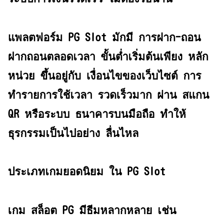
แพลตฟอร์ม PG Slot มักมี การฝาก-ถอน
ฝากถอนตลอดเวลา ขั้นต่ำเริ่มต้นเพียง หลัก
หน่วย ขึ้นอยู่กับ เงื่อนไขของเว็บไซต์ การ
ทำรายการใช้เวลา รวดเร็วมาก ผ่าน สแกน
QR หรือระบบ ธนาคารบนมือถือ ทำให้
ธุรกรรมเป็นไปอย่าง ลื่นไหล
ประเภทเกมยอดนิยม ใน PG Slot
เกม สล็อต PG มีธีมหลากหลาย เช่น