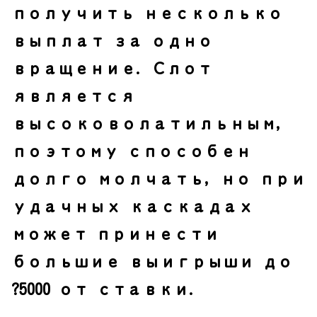
получить несколько
выплат за одно
вращение. Слот
является
высоковолатильным,
поэтому способен
долго молчать, но при
удачных каскадах
может принести
большие выигрыши до
?5000 от ставки.