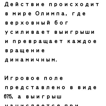
Действие происходит
в мире Олимпа, где
верховный бог
усиливает выигрыши
и превращает каждое
вращение
динамичным.
Игровое поле
представлено в виде
6?5, а выигрыш
начисляется при