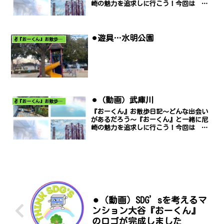
崎の魅力を追求しに行こう！今回は 阪
神電車武庫川駅 です。阪神電車-武庫川
駅.mp4※動画画面のはしが切れる場合は
右下点３つ部分（その他のオプション）
をクリックして「ピ...
⚫︎遊具…水明公園
✌️『おーくん』お散歩日記〜どんな出会いがあるだろう〜
⚫︎（動画）武庫川
✌️『おーくん』お散歩日記〜どんな出会いがあるだろう〜
『おーくん』お散歩日記〜どんな出会い
があるだろう〜『おーくん』と一緒に尼
崎の魅力を追求しに行こう！今回は 武
庫川 です。武庫川.mp4※動画画面のは
しが切れる場合は右下点３つ部分（その
他のオプション）をクリックして「ピク
チャー イン ピクチ...
⚫︎（動画）SDG’sを考えるマ
ンション大谷『おーくん』
のロゴが完成しました