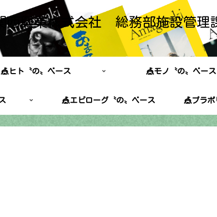
関西興業株式会社 総務部施設管理
🎪ヒト〝の〟ベース
🎪モノ〝の〟ベース
ス
🎪エピローグ〝の〟ベース
🎪プラ