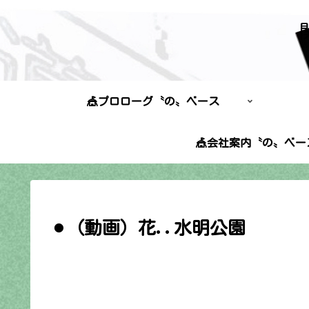
🎪プロローグ〝の〟ベース
🎪会社案内〝の〟ベー
⚫︎（動画）花..水明公園