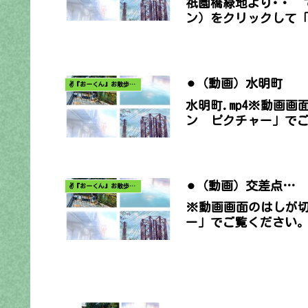
祇園橋緑地より･・ 
ン）をクリックして「ピ
⚫︎（動画）水明町
✌️『おーくん』お散歩日記〜どんな出会いがあるだろう〜
水明町.mp4※動画
ン ピクチャー」で
⚫︎（動画）交差点…
✌️『おーくん』お散歩日記〜どんな出会いがあるだろう〜
※動画画面のはしが
ー」でご覧ください