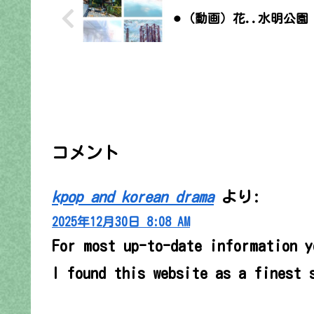
⚫︎（動画）花..水明公園
コメント
kpop and korean drama
より:
2025年12月30日 8:08 AM
For most up-to-date information y
I found this website as a finest 