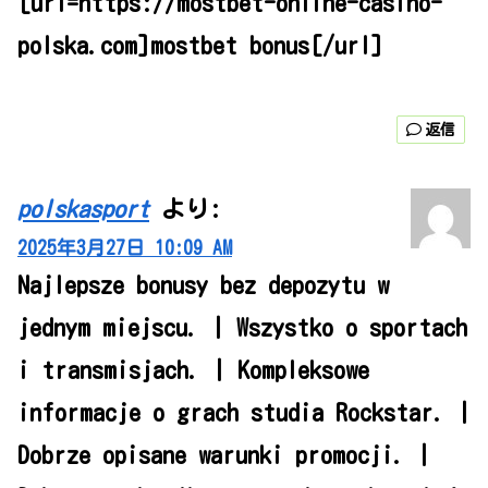
[url=https://mostbet-online-casino-
polska.com]mostbet bonus[/url]
返信
polskasport
より:
2025年3月27日 10:09 AM
Najlepsze bonusy bez depozytu w
jednym miejscu. | Wszystko o sportach
i transmisjach. | Kompleksowe
informacje o grach studia Rockstar. |
Dobrze opisane warunki promocji. |