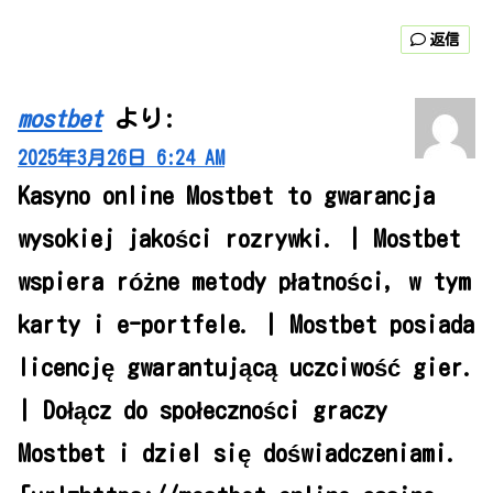
返信
mostbet
より:
2025年3月26日 6:24 AM
Kasyno online Mostbet to gwarancja
wysokiej jakości rozrywki. | Mostbet
wspiera różne metody płatności, w tym
karty i e-portfele. | Mostbet posiada
licencję gwarantującą uczciwość gier.
| Dołącz do społeczności graczy
Mostbet i dziel się doświadczeniami.