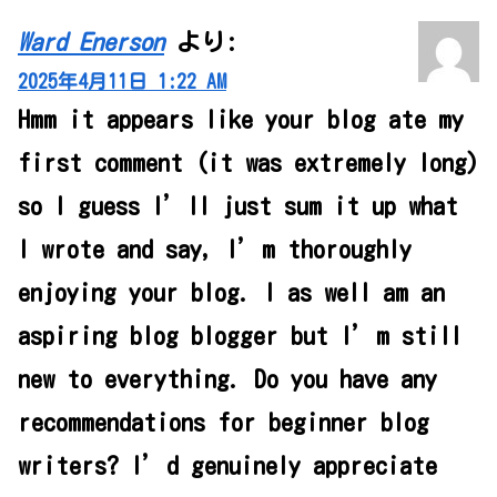
Ward Enerson
より:
2025年4月11日 1:22 AM
Hmm it appears like your blog ate my
first comment (it was extremely long)
so I guess I’ll just sum it up what
I wrote and say, I’m thoroughly
enjoying your blog. I as well am an
aspiring blog blogger but I’m still
new to everything. Do you have any
recommendations for beginner blog
writers? I’d genuinely appreciate