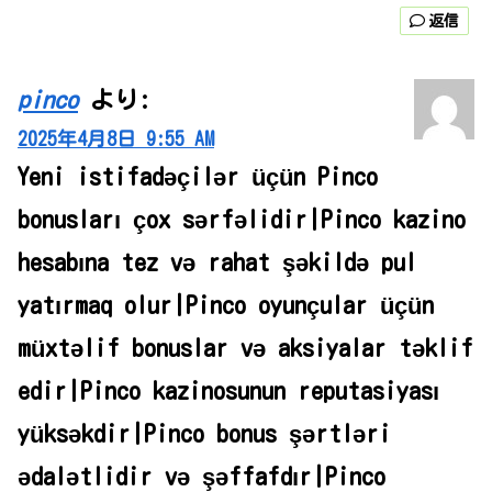
返信
pinco
より:
2025年4月8日 9:55 AM
Yeni istifadəçilər üçün Pinco
bonusları çox sərfəlidir|Pinco kazino
hesabına tez və rahat şəkildə pul
yatırmaq olur|Pinco oyunçular üçün
müxtəlif bonuslar və aksiyalar təklif
edir|Pinco kazinosunun reputasiyası
yüksəkdir|Pinco bonus şərtləri
ədalətlidir və şəffafdır|Pinco