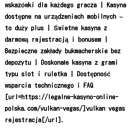
wskazówki dla każdego gracza | Kasyna
dostępne na urządzeniach mobilnych –
to duży plus | Świetne kasyna z
darmową rejestracją i bonusem |
Bezpieczne zakłady bukmacherskie bez
depozytu | Doskonałe kasyna z grami
typu slot i ruletka | Dostępność
wsparcia technicznego i FAQ
[url=https://legalne-kasyno-online-
polska.com/vulkan-vegas/]vulkan vegas
rejestracja[/url].