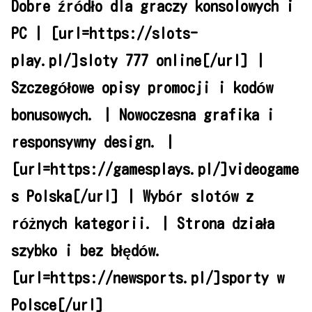
Dobre źródło dla graczy konsolowych i
PC | [url=https://slots-
play.pl/]sloty 777 online[/url] |
Szczegółowe opisy promocji i kodów
bonusowych. | Nowoczesna grafika i
responsywny design. |
[url=https://gamesplays.pl/]videogame
s Polska[/url] | Wybór slotów z
różnych kategorii. | Strona działa
szybko i bez błędów.
[url=https://newsports.pl/]sporty w
Polsce[/url]