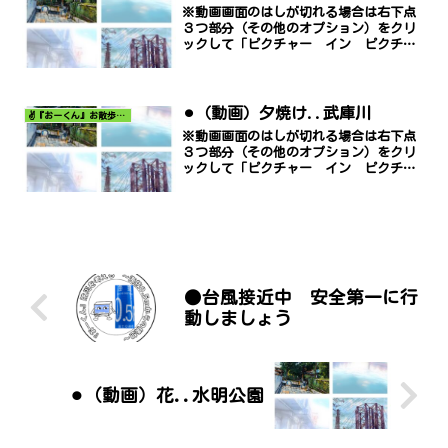
※動画画面のはしが切れる場合は右下点
３つ部分（その他のオプション）をクリ
ックして「ピクチャー イン ピクチャ
ー」でご覧ください。
⚫︎（動画）夕焼け..武庫川
✌️『おーくん』お散歩日記〜どんな出会いがあるだろう〜
※動画画面のはしが切れる場合は右下点
３つ部分（その他のオプション）をクリ
ックして「ピクチャー イン ピクチャ
ー」でご覧ください。
●台風接近中 安全第一に行
動しましょう
⚫︎（動画）花..水明公園