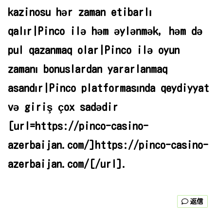
kazinosu hər zaman etibarlı
qalır|Pinco ilə həm əylənmək, həm də
pul qazanmaq olar|Pinco ilə oyun
zamanı bonuslardan yararlanmaq
asandır|Pinco platformasında qeydiyyat
və giriş çox sadədir
[url=https://pinco-casino-
azerbaijan.com/]https://pinco-casino-
azerbaijan.com/[/url].
返信