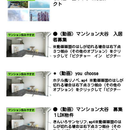
クト
●（動画）マンション大谷 入居
マンション住みやすさ
者募集
※動画画面のはしが切れる場合は右下点
３つ部分（その他のオプション）をクリ
ックして「ピクチャー イン ピクチャ
ー」でご覧ください。マンション大谷入
居者募集賃料59,000円共益費5,000円礼
金118,000円▶即入居可▶お問い合わせ
⚫︎（動画）you choose
は光ホー...
マンション住みやすさ
ホテル風リノベ.mp4 ※動画画面のはしが
切れる場合は右下点３つ部分（その他の
オプション）をクリックして「ピクチャ
ー イン ピクチャー」でご覧くださ
い。ﾏﾝｼｮﾝ大谷入居者募集賃料59,000円
共益費5,000円礼金130,000円 ▶即入...
●（動画）マンション大谷 募集
マンション住みやすさ
１LDK物件
きんいろサンセリフ.mp4※動画画面のは
しが切れる場合は右下点３つ部分（その