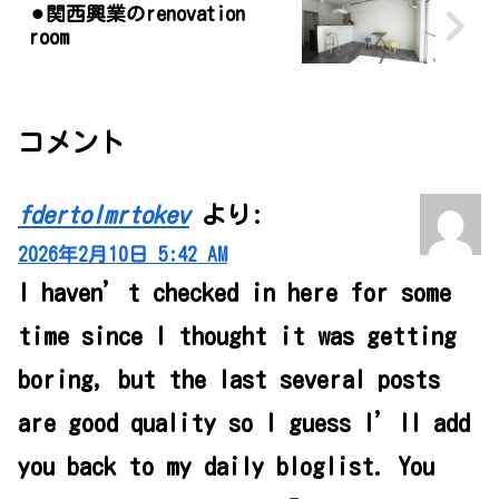
⚫︎関西興業のrenovation
room
コメント
fdertolmrtokev
より:
2026年2月10日 5:42 AM
I haven’t checked in here for some
time since I thought it was getting
boring, but the last several posts
are good quality so I guess I’ll add
you back to my daily bloglist. You