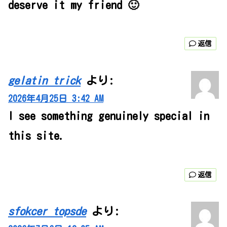
deserve it my friend 🙂
返信
gelatin trick
より:
2026年4月25日 3:42 AM
I see something genuinely special in
this site.
返信
sfokcer topsde
より: