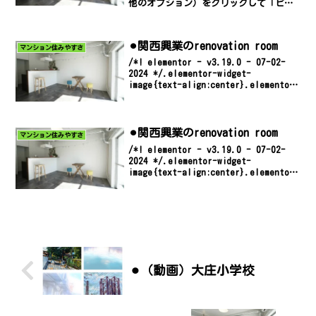
他のオプション）をクリックして「ピク
チャー イン ピクチャー」でご覧くだ
さい。尼崎で部屋探し中の方必見！！
【即入居可】休日には映画「あまろっ
⚫︎関西興業のrenovation room
く」の地元を散策してみま...
マンション住みやすさ
/*! elementor - v3.19.0 - 07-02-
2024 */.elementor-widget-
image{text-align:center}.elementor-
widget-image a{display:inlin...
⚫︎関西興業のrenovation room
マンション住みやすさ
/*! elementor - v3.19.0 - 07-02-
2024 */.elementor-widget-
image{text-align:center}.elementor-
widget-image a{display:inlin...
⚫︎（動画）大庄小学校