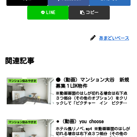
LINE
コピー
あまどいベース
関連記事
●（動画）マンション大谷 新規
マンション住みやすさ
募集１LDK物件
※動画画面のはしが切れる場合は右下点
３つ部分（その他のオプション）をクリ
ックして「ピクチャー イン ピクチャ
ー」でご覧ください。尼崎で部屋探し中
の方必見！！【即入居可】休日には映画
「あまろっく」の地元を散策してみませ
⚫︎（動画）you choose
んか。賃料65,000円...
マンション住みやすさ
ホテル風リノベ.mp4 ※動画画面のはしが
切れる場合は右下点３つ部分（その他の