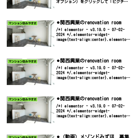
オプション）をクリックして「ピクチャ
ー イン ピクチャー」でご覧くださ
い。ﾏﾝｼｮﾝ大谷入居者募集賃料59,000円
共益費5,000円礼金130,000円 ▶即入...
⚫︎関西興業のrenovation room
マンション住みやすさ
/*! elementor - v3.19.0 - 07-02-
2024 */.elementor-widget-
image{text-align:center}.elementor-
widget-image a{display:inlin...
⚫︎関西興業のrenovation room
マンション住みやすさ
/*! elementor - v3.19.0 - 07-02-
2024 */.elementor-widget-
image{text-align:center}.elementor-
widget-image a{display:inlin...
⚫︎関西興業のrenovation room
マンション住みやすさ
/*! elementor - v3.19.0 - 07-02-
2024 */.elementor-widget-
image{text-align:center}.elementor-
widget-image a{display:inlin...
⚫︎（動画）メゾンドみずほ 募集
マンション住みやすさ