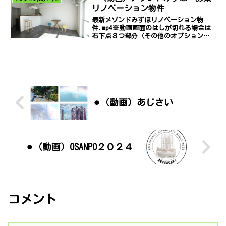
リノベーション物件
最新メゾンドみずほリノベーション物
件.mp4※動画画面のはしが切れる場合は
右下点３つ部分（その他のオプション）
をクリックして「ピクチャー イン ピ
クチャー」でご覧ください。尼崎で部屋
探し中の方必見！！【即入居可】休日に
は映画「あまろっく」の...
⚫︎（動画）あじさい
⚫︎（動画）OSANPO２０２４
コメント